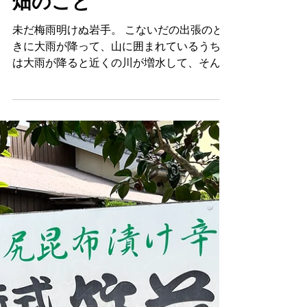
なったみんみは窓の外を睨んでマァーオを繰
り返している。近所に住んでいるどろぼうひ
すずめや
7月15日
読了時間: 3分
げの模様の白茶トラだ。どろぼうひげの模様
なのでどろぼう猫と呼ぶ。 どろぼう猫はた
畑のこと
まにこうやってやってきては唸るみんみをお
ちょくっている。こんな夜中でも外を出歩く
未だ梅雨明けぬ岩手。 こないだの出張のと
どろぼう猫は家の中でぬくぬく生きているみ
きに大雨が降って、山に囲まれているうちで
んみなんかちいとも怖くないようだ。目をき
は大雨が降ると近くの川が増水して、そんで
ょろきょろさしてこっちをみている。どろぼ
うちのまわりにいたけものたちが川を渡って
う猫はちっちゃくて目もおっきくてかわいい
じぶんちに帰れなくなって、その日は畑が荒
のでもっと近くで見てやろうと網戸に頭を押
らされる。たぶんじぶんちのとこにはごはん
しつけてみたらどろぼう猫に飛びかかられ
があるけど帰れなくなったら手近にあるうち
た。網戸がなければ顔面をやられていた。や
の畑をけものたちは掘ってしまうんだ。 留
はり我々のことを舐めているのだ。 どろぼ
守の日の大雨で夫はずいぶんリカバリをがん
う猫がいなくなって落ち着いてとろとろ眠り
ばってくれたけれどさつまいももやられてひ
に落ち始めたころまたマァーオが始まった。
まわりもやられた。 帰ってきたらしんなり
違う窓のとこで唸りまくるみんみ、こっちを
しちゃったひまわりとその他諸々の苗があっ
見ているどろぼう猫、そのうちあかんべでも
て、でも夫はわたしのひまわりに支柱をたて
してきそうな顔に見える。...
てくれていたりネットを張ってくれていたり