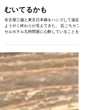
ちに掲載されている。 前述の通り、売り場
ンジ色の太陽で、ミュージカルの大御所、ク
すずめや
は閑散としていたのでお姉さまたちと公募ガ
7月24日
読了時間: 2分
リスティンチェノウェスにそっくりな太陽、
イドをめくり、これはいいあれはいいと夢想
じゅんこ。もうひとりは夏の白浜のてっぺん
むいてるかも
を繰り広げ、まあたいそうそれが楽しい。
で爽やかに笑う白い太陽そのもののような、
売り上げがみんなあんましだったので賞金の
じゅんこ。太陽たちは名前が同じなのであ
名古屋三越と東京日本橋をハシゴして遠征、
額を見てはこれなら応募してあげてもいいね
る。 丸善一階の皮小物やバッグ、ネクタイ
ようやく終わりが見えてきた。 近ごろカプ
などとふざけたり、これに受かって賞金が入
や傘を取り扱うスペースの一部が我々行商作
セルホテル九時間屋に心酔していることをく
ったらみんなで焼肉屋に行くかお寿司にする
家のイベントスペースである。そしてそこに
りかえし綴っていたが、わたしはカプセルホ
は太陽たちの働く会社の商品をならべた常設
テルが好きなのか九時間屋が好きなのかとい
のブースがあり、太陽たちはそこで販売の仕
う疑問を確かめるべく今回の東京ではカプセ
事をしている。 はじめて日本橋丸善に仕事
ルホテル鐘鳴屋に宿泊してみている。 悪く
に来たときはそのまぶしさに大層驚き、そし
ない。 えっ悪くないねカプセルホテル。
て夢中になった。 そも、丸善と聞いたとき
我々行商の作家は遠征費は基本自腹である。
に想像する社風、例えば折り目正しい態度の
宿代を安く済ませようとするとまずいちばん
書店員、満遍なく偏りなく、しかし豊富に揃
に選択肢に来るのはゲストハウス。 はじめ
えられた書棚、"きちんとした本屋"、それが
のころはゲストハウスを利用していたが、知
大多数のみなさんの印象であろうと思うし、
らない人と二段ベッドに寝ること、トコジラ
実際内部に侵入して商売をさせていただいて
ミの恐ろしい噂、やたらフレンドリーなスタ