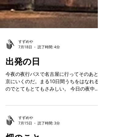
すずめや
7月18日
読了時間: 4分
出発の日
今夜の夜行バスで名古屋に行ってそのあと東
京にいくのだ。まる10日間うちをはなれる
のでとてもとてもさみしい。 今日の夜中は
みんみに三度起こされた。 マァーオと恐ろ
しい唸り声で起こされ、しっぽがぼんぼんに