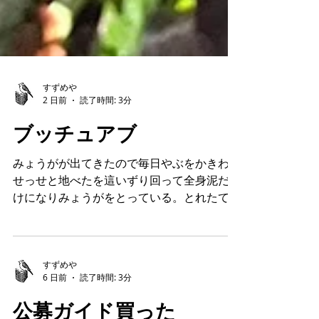
すずめや
2 日前
読了時間: 3分
ブッチュアブ
みょうがが出てきたので毎日やぶをかきわけ
せっせと地べたを這いずり回って全身泥だら
けになりみょうがをとっている。とれたてみ
ょうが便の季節だ。べつに這いずり回るのも
泥だらけになるのも苦にならない、それより
もみょうがをとる楽しみの方が優っている。
朝から汗だくになりシャワーをあびるのもい
すずめや
6 日前
読了時間: 3分
い。日に何度も風呂に入るっていいじゃん。