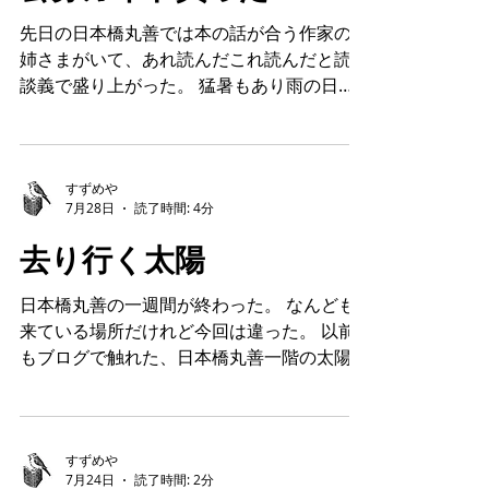
今日は三度目の風呂があってかなり気分がい
公募ガイド買った
い。 まあいいんだけどアブがなあ〜アブ
が。アブがなきゃなあ〜。 吸血虫アブの野
先日の日本橋丸善では本の話が合う作家のお
郎は大中小とさまざまなサイズでめちゃくち
姉さまがいて、あれ読んだこれ読んだと読書
ゃおる。スズメバチそっくりのカラーリング
談義で盛り上がった。 猛暑もあり雨の日も
のでけえのもいてそいつは見た目が一番怖
ありで悲しいほど売り場は静かで、いろいろ
い。でもやっかいなのはちいちゃいやつ。服
話してるうちにお姉さまが私の掌編集を買っ
を貫通して肌を刺してくる。いたっ！て思っ
てくだすって、あっという間に読んで、誉め
た時にはもう遅い。こないだは脳天を二箇所
そやしてくれた。それで充分嬉しかったのに
すずめや
やられてそこがたんこぶみたいになってかゆ
7月28日
読了時間: 4分
お姉さまは作家業が身に染み付いているから
くてむかついた。あたまをぼりぼりかくのも
だろう、ちゃんと本出してみたら、というこ
去り行く太陽
みじめだ。 こんなに脳髄に近いところを刺
とを繰り返し言ってくれておだてられ木に登
されてしまってはアブ人間になるかもしれ
り、公募ガイドを買った。雑誌買うのなんて
日本橋丸善の一週間が終わった。 なんども
ず、そのうち目玉が二つに割れ四つに割れ八
何年ぶりだろ。 公募ガイドというのはその
来ている場所だけれど今回は違った。 以前
つに割れしてだんだん膨らみ複眼となりくち
名の通り、多種多様なジャンルの公募が網羅
もブログで触れた、日本橋丸善一階の太陽た
びるはだんだんととんがり始めていくのだと
された雑誌。ぺらっぺらの灰色の藁半紙に、
ちが所属する会社のお仕舞いとともにもう丸
妄想し
おじいちゃんならすぐ投げ出しそうなちっち
善からいなくなるという。これは本当に大変
ゃな字でありとあらゆる公募情報がみっちみ
なこと。 ふたりの太陽たち、ひとりはオレ