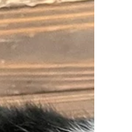
ッフと客同士(これは人によっては良い点に
なるだろうが根暗なのでいやんなったのであ
る)、そしてコロナ禍がトドメになってゲス
トハウス泊は生理的に無理じゃとなってしま
った。 そんでカプセルだって同じようなも
んだろうと思ってほとんど泊まったことがな
かった。 カプセルホテルは基本的に人とす
れ違ってもコミュニケーションが生まれない
のがよい。ごく狭いスペースをフルに使うべ
くすべてが作られているのでたいへんに