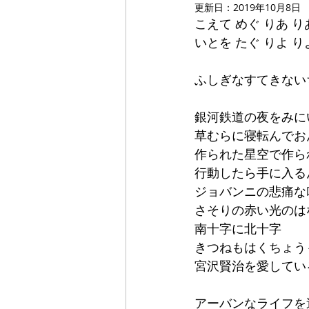
更新日：
2019年10月8日
こえて めぐ りあ り
いとを たぐ りよ り
ふしぎなすてきない
銀河鉄道の夜をみに
草むらに寝転んでお
作られた星空で作ら
行動したら手に入る
ジョバンニの悲痛な
さそりの赤い光のは
南十字に北十字
きつねもはくちょう
宮沢賢治を愛してい
アーバンなライフを