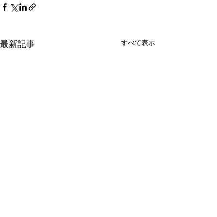
最新記事
すべて表示
公募ガイド買った
去り行く太陽
先日の日本橋丸善では本の話
日本橋丸善の一週