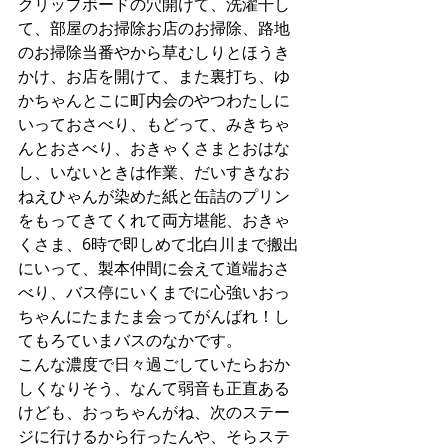
クリップボードの穴開けて、洗濯干し
て、部屋のお掃除お店のお掃除、路地
のお掃除当番やから草むしりとほうき
かけ、お店を開けて、また裏打ち、ゆ
かちゃんとこに町内会のやつわたしに
いっておさべり、もどって、みきちゃ
んとおさべり、おきゃくさまとおはな
し、いないときは作業、だいすきなお
ねえひゃんが染めた紙と缶詰のプリン
をもってきてくれて両方堪能、おきゃ
くさま、6時で即しめて北白川まで搬出
にいって、製本仲間に会えて道端おさ
べり、バス停にいくまでに心強いおっ
ちゃんにたまたま会ってがんばれ！し
てもろていまバスのなかです。
こんな濃度で日々過ごしていたらおか
しくなりそう、なんて弱音も正直ある
けども、おっちゃんがね、次のステー
ジに行けるから行ったんや、そらステ