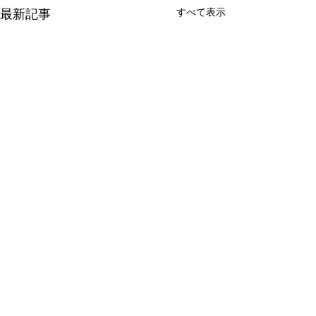
最新記事
すべて表示
去り行く太陽
むいてるかも
日本橋丸善の一週間が終わっ
名古屋三越と東京
た。 なんども来ている場所だ
シゴして遠征、 
コメント
けれど今回は違った。 以前も
りが見えてきた。
ブログで触れた、日本橋丸善
セルホテル九時間