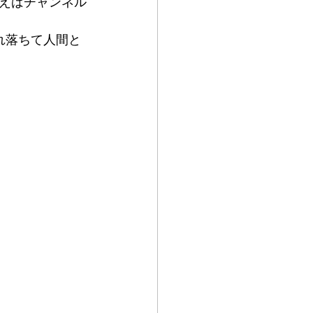
えばチャンネル
れ落ちて人間と