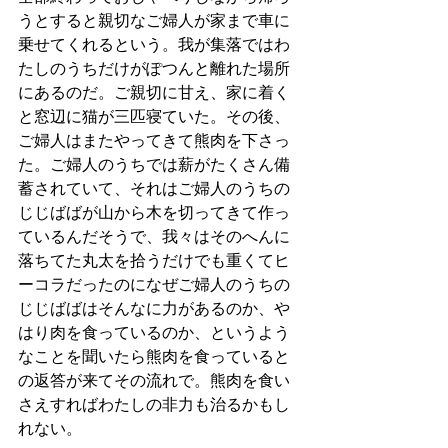
うとすると親切なご婦人が家まで車に
乗せてくれるという。我が集落ではわ
たしのうちだけがぽつんと離れた場所
にあるのだ。ご親切に甘え、家に着く
と窓辺に猫が三匹寝ていた。その後、
ご婦人はまたやってきて熊肉を下さっ
た。ご婦人のうちでは薪がたくさん備
蓄されていて、それはご婦人のうちの
じじばばが山から木を切ってきて作っ
ているんだそうで、我々はそのへんに
落ちてた丸太を拾うだけでも重くてヒ
ーコラだったのになぜご婦人のうちの
じじばばはそんなに力があるのか、や
はり肉を食っているのか、というよう
なことを聞いたら熊肉を食っていると
の返答が来てその流れで。熊肉を食い
さえすればわたしの非力も治るかもし
れない。