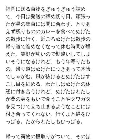
福岡に送る荷物をぎゅうぎゅう詰め
て、今日は発送の締め切り日。頑張っ
たが昼の集荷には間に合わず、とりあ
えず残りもののカレーを食べてぬげた
の散歩に行く。近ごろぬげたは散歩の
帰り道で進めなくなって休む時間が増
えた。笑顔が幼いので勘違いしてしま
いそうになるけれど、もう年寄りだも
の。帰り道はぬげたにつきあって木陰
でしゃがむ。風が抜けるとぬげたはす
こし目を細める。わたしはぬげたの休
憩に付き合うけれど、ぬげたはわたし
が桑の実をもいで食うことやクワガタ
を見つけて立ち止まるようなことには
付き合ってくれない。行くよと綱をひ
っぱる。だからわたしもひっぱる。
帰って荷物の段取りがついて、そのほ