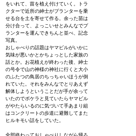
をいれて、苗を植え付けていく。トラ
クターで近所の紳士がプランターを乗
せる台を土を寄せて作る。余った苗は
分け合って、よっこいせとみんなでプ
ランターを運んできちんと並べ、記念
写真。
おしゃべりの話題はヤマビルがいかに
気味が悪いかとかちょっとした家族の
話とか。お花植えが終わった後、紳士
の号令で山の神様の神社に行くと大小
のふたつの鳥居のちっちゃいほうが倒
れていた。それをみんなでとりあえず
解体しようということだが手が余って
いたのでボケラと見ていたらヤマビル
がやたらいるのに気づいて手あまり組
はコンクリートの歩道に避難してまた
ヒルキモい話をしていた。
全部終わっておしゃべりしながら帰ろ