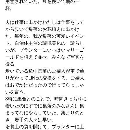
用意されていた。豆を挽いて朝の一
杯。
夫は仕事に出かけわたしは仕事をして
から歩いて集落のお花植えに出かけ
た。毎年の、我が集落の可愛いイベン
ト。自治体主催の環境美化の一環らし
いが、プランターにいっぱいマリーゴ
ールドを植えて並べ、みんなで写真を
撮る。
歩いている途中集落のご婦人が車で通
りがかってLINEの交換をする。ご婦人
はおでかけだったので行ってらっしゃ
いを言う。
8時に集合とのことで、時間きっちりに
着いたのにすでに集落のみなさんは集
まってなにやらしていた。集まりのと
き、岩手の人々は早い。
培養土の袋を開けて、プランターに土