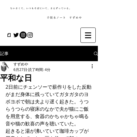
記事
すずめや
6月27日
読了時間: 4分
平和な日
2日前にチェンソーで薪作りをした反動
がまだ身体に残っていてガタガタのヨ
ボヨボで朝は夫より遅く起きた。うつ
らうつらの寝床のなかで夫が猫にご飯
を用意する、食器のかちゃかちゃ鳴る
音や猫の歓喜の声を聴いていた。
起きると湯が沸いていて珈琲カップが