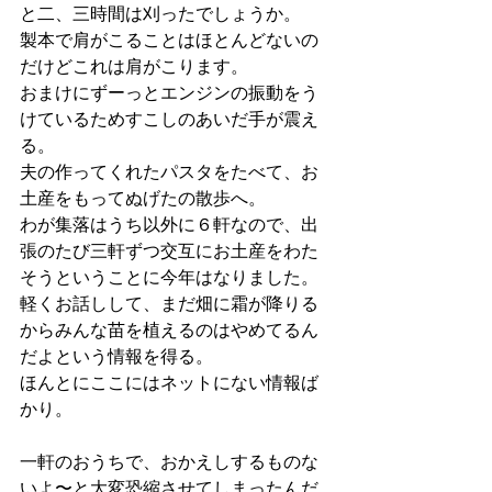
と二、三時間は刈ったでしょうか。
製本で肩がこることはほとんどないの
だけどこれは肩がこります。
おまけにずーっとエンジンの振動をう
けているためすこしのあいだ手が震え
る。
夫の作ってくれたパスタをたべて、お
土産をもってぬげたの散歩へ。
わが集落はうち以外に６軒なので、出
張のたび三軒ずつ交互にお土産をわた
そうということに今年はなりました。
軽くお話しして、まだ畑に霜が降りる
からみんな苗を植えるのはやめてるん
だよという情報を得る。
ほんとにここにはネットにない情報ば
かり。
一軒のおうちで、おかえしするものな
いよ〜と大変恐縮させてしまったんだ