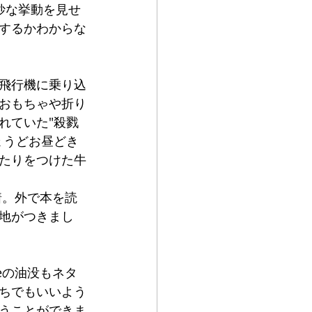
は妙な挙動を見せ
するかわからな
飛行機に乗り込
おもちゃや折り
れていた"殺戮
ょうどお昼どき
たりをつけた牛
着。外で本を読
地がつきまし
eの油没もネタ
ちでもいいよう
うことができま