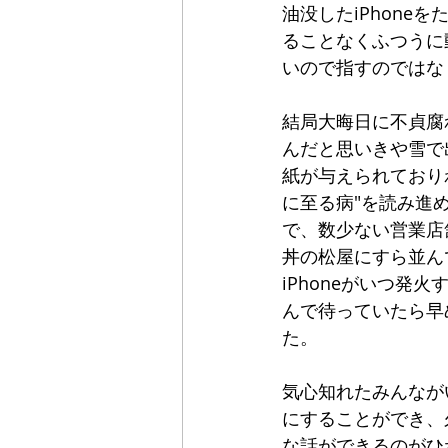
油没したiPhone
ることなくふつうに
いので指すのではな
結局大晦日に不貞腐
んだと思いきや雪で
紙が与えられており
に至る病"を読み進
で、数少ない営業店
丼の松屋にすら並ん
iPhoneがいつ
んで待っていたら早
た。
気心知れたみんなが
にすることができ、
な話ができるのがひ