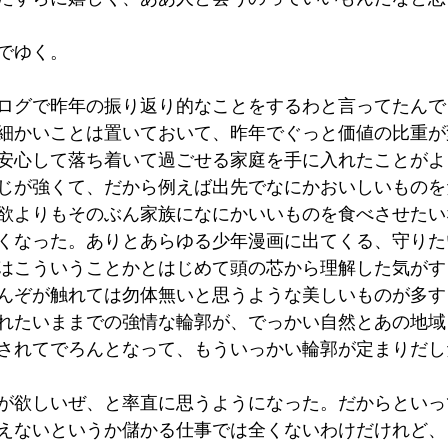
でゆく。
ログで昨年の振り返り的なことをするわと言ってたんで
細かいことは置いておいて、昨年でぐっと価値の比重が
安心して落ち着いて過ごせる家庭を手に入れたことがよ
じが強くて、だから例えば出先でなにかおいしいものを
欲よりもそのぶん家族になにかいいものを食べさせたい
くなった。ありとあらゆる少年漫画に出てくる、守りた
はこういうことかとはじめて頭の芯から理解した気がす
んぞが触れては勿体無いと思うような美しいものが多す
れたいままでの強情な輪郭が、でっかい自然とあの地域
されてでろんとなって、もういっかい輪郭が定まりだし
が欲しいぜ、と率直に思うようになった。だからといっ
えないというか儲かる仕事では全くないわけだけれど、