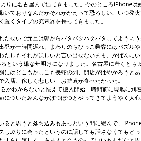
をたよりに名古屋まで出てきました。今のところiPhone
動いておりなんだかそれがかえって恐ろしい。いつ発火
く置くタイプの充電器を持ってきました。
れたせいで元旦は朝からバタバタバタバタしてようよう
出発が一時間遅れ、まわりのちびっこ乗客にはパズルや
わたしもそれがほしいと言い出せないまま、かばんにい
めるという嫌な年明けになりました。名古屋に着くとち
舗にはどこもかしこも長蛇の列、開店がはやかろうとあ
で入店、侘しく悲しい。お雑煮が食べたかった。
発火するかわからないと怯えて搬入開始一時間前に現地に到
めについたみんながぽつぽつとやってきてようやく人心
いると思うと落ち込みもあっという間に緩んで、iPhon
久しぶりに会ったというのに話しても話さなくてもどっ
たすらに嬉しく、ああ人と会うのっていいもんだなと思