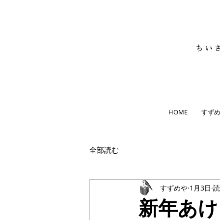
HOME
すず
全部読む
すずめや
1月3日
読
新年あけ