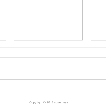
公募ガイド買った
去り
先日の日本橋丸善では本の話が合
日本
う作家のお姉さまがいて、あれ読
なん
んだこれ読んだと読書談義で盛り
回は
上がった。 猛暑もあり雨の日も
れた
ありで悲しいほど売り場は静か
が所
で、いろいろ話してるうちにお姉
にも
さまが私の掌編集を買ってくだす
う。
って、あっという間に読んで、誉
ふた
Copyright © 2018 suzumeya
めそやしてくれた。それで充分嬉
ンジ