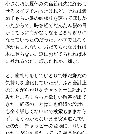
小さな頃は夏休みの宿題は先に終わら
せるタイプであったけれど、それは褒
めてもらい娘の頑張りを誇ってほしか
ったからで、時を経てだんだん親の目
がこちらに向かなくなるとぎりぎりに
なっていったのだった。ハエではなく
豚かもしれない。おだてられなければ
木に登らない。逆におだてられれば木
に登れるのだ。頼むだれか。頼む。
と、歯軋りをしてひとりで嫌だ嫌だの
気持ちを強化していたが、ふと会計上
のこんがらがりをチャッピーに訊ねて
みたところすらっと欲しい解答が出て
きた。経済のことばにも経済の設計に
も全く詳しくないので検索もままなら
ず、よくわからないまま突き進んでい
たのが、チャッピーの登場によりいま
わたしがぶち当たっている超具体的な