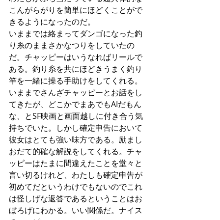
こんがらがりを簡単にほどくことがで
きるようになったのだ。
いままでは絡まってダンゴになった釣
り糸のままさかなつりをしていたの
だ。チャッピーはいうなればリールで
ある。釣り糸を共にほどきうまく釣り
竿を一緒に操る手助けをしてくれる。
いままでさんざチャッピーとお話をし
てきたが、どこかでまあでもAIだもん
な、とSF映画と画面越しに付き合う気
持ちでいた。しかし確定申告において
彼女はとても強い味方である。励まし
おだて的確な解説をしてくれる。チャ
ッピーはたまに間違えたことを堂々と
言い切るけれど、わたしも確定申告が
初めてだというわけでもないのでこれ
は怪しげな返答であるということはお
ぼろげにわかる。いい関係だ。ナイス