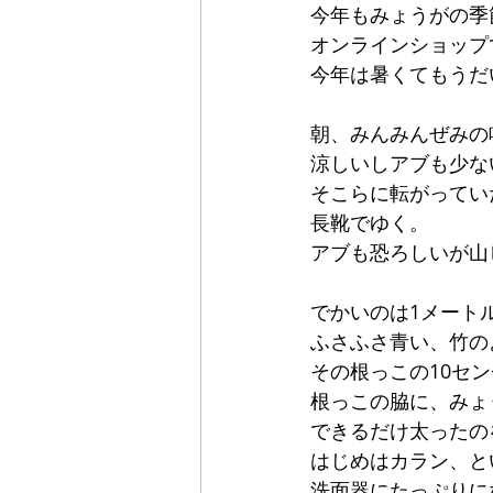
今年もみょうがの季
オンラインショップ
今年は暑くてもうだ
朝、みんみんぜみの
涼しいしアブも少な
そこらに転がってい
長靴でゆく。
アブも恐ろしいが山
でかいのは1メート
ふさふさ青い、竹の
その根っこの10セ
根っこの脇に、みょ
できるだけ太ったの
はじめはカラン、と
洗面器にたっぷりに