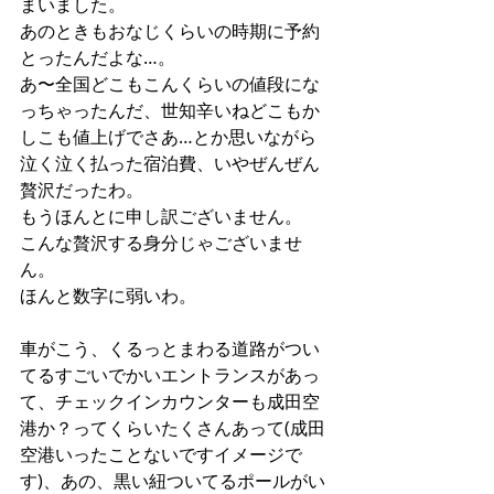
まいました。
あのときもおなじくらいの時期に予約
とったんだよな…。
あ〜全国どこもこんくらいの値段にな
っちゃったんだ、世知辛いねどこもか
しこも値上げでさあ…とか思いながら
泣く泣く払った宿泊費、いやぜんぜん
贅沢だったわ。
もうほんとに申し訳ございません。
こんな贅沢する身分じゃございませ
ん。
ほんと数字に弱いわ。
車がこう、くるっとまわる道路がつい
てるすごいでかいエントランスがあっ
て、チェックインカウンターも成田空
港か？ってくらいたくさんあって(成田
空港いったことないですイメージで
す)、あの、黒い紐ついてるポールがい