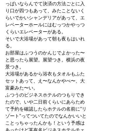
っぱいならんでて決済の方法ごとに入
り口が四つもあって、みたことないく
らいでかいシャンデリアがあって、エ
レベーターホールにはむっつかやっつ
くらいエレベーターがある。
そいで大浴場があって朝も夜もはいれ
る。
お部屋はふつうのかんじでよかった〜
と思ったら展望。展望つき。横浜の夜
景つき。
大浴場があるから浴衣もタオルもふた
セットあって、え〜なんかやべ〜、大
富豪みた〜い。
ふつうのビジネスホテルのつもりでき
たので、いや二日前くらいにあらため
て予約を確認したらホテルの名前に"リ
ゾート"ってついてたのでなんかいいと
ことっちゃったんかも！という予感は
あったけど某有名ビジネスホテルチェ