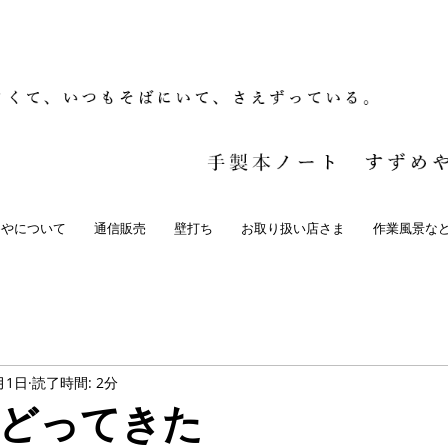
めやについて
通信販売
壁打ち
お取り扱い店さま
作業風景な
月1日
読了時間: 2分
どってきた